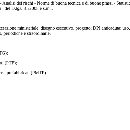
 Analisi dei rischi - Norme di buona tecnica e di buone prassi - Statistich
i» del D.lgs. 81/2008 e s.m.i.
zazione ministeriale, disegno esecutivo, progetto; DPI anticaduta: uso,
, periodiche e straordinarie.
PTG);
ti (PTP);
ersi prefabbricati (PMTP)