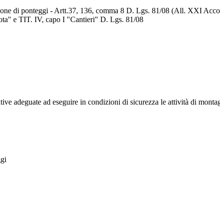
zione di ponteggi - Artt.37, 136, comma 8 D. Lgs. 81/08 (All. XXI Acc
ota" e TIT. IV, capo I "Cantieri" D. Lgs. 81/08
tive adeguate ad eseguire in condizioni di sicurezza le attività di monta
gi